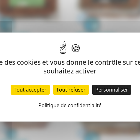
 Canis BOEUF & POULET –
Nova Canis CANARD & POU
 BARF – 1KG
– EASY BARF – 1KG
6,95
€
ise des cookies et vous donne le contrôle sur 
souhaitez activer
Tout accepter
Tout refuser
Personnaliser
Politique de confidentialité