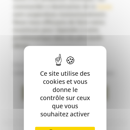
commandes à destination de la
Corse
sont suspendues momentanément.
Nous nous efforçons de faire notre
maximum pour répondre à cette
problématique dans les plus brefs
délais.
Vous bénéficiez d’un
code promo
?
Ce site utilise des
Validez la commande pour pouvoir l’appliquer.
cookies et vous
donne le
VALIDER LA COMMANDE
contrôle sur ceux
que vous
souhaitez activer