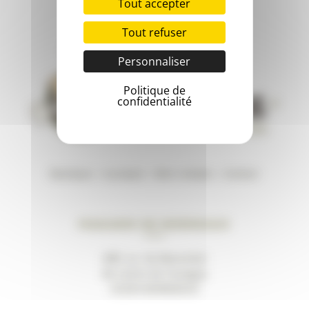
Tout accepter
Tout refuser
Personnaliser
Politique de
confidentialité
Boutique
–
A propos
–
Mon compte
–
Contact
Magasin de Bordeaux
489, av. du Marechal
de Lattre de Tassigny
33200 BORDEAUX