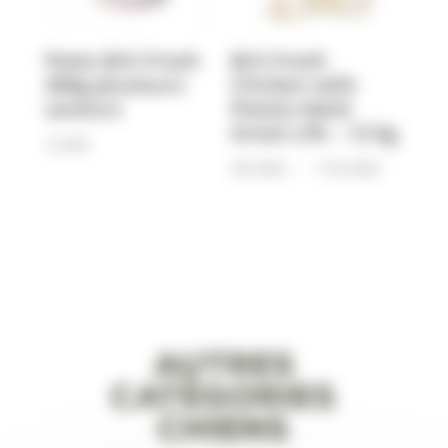
Pates Brit Fresh
Brit Fresh
400g plusieurs
Chicken with
saveurs
Potato Adult
Great Life – 12 kg
3,50
€
Plage
58,90
€
–
110,90
€
de
prix :
58,90€
à
110,90€
Autres
catégories
ChienS