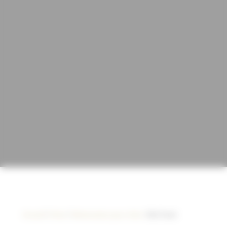
Accueil
/
Chien
/
Alimentation pour chien
/ Brit Fresh