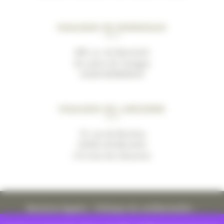
Magasin de Bordeaux
489, av. du Marechal
de Lattre de Tassigny
33200 BORDEAUX
Magasin de Libourne
19, rue de Bacchus
33500 LES BILLAUX
(10 mins de Libourne)
Mentions légales
–
Politique de confidentialité
–
Conditions générales de ventes