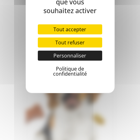
que vous
souhaitez activer
Voir le garde manger
Tout accepter
Friandises
Tout refuser
Personnaliser
Politique de
confidentialité