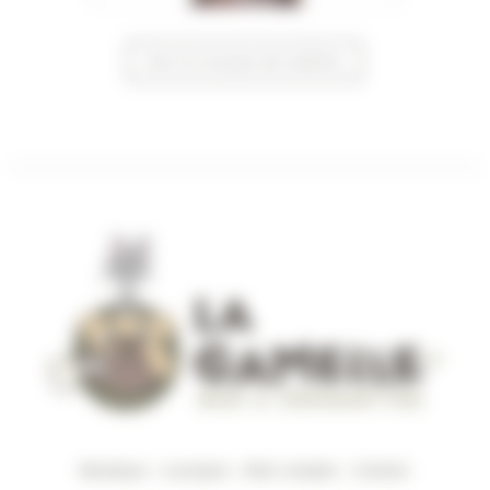
Voir la trousse de toilette
Boutique
–
A propos
–
Mon compte
–
Contact