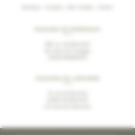
Boutique
–
A propos
–
Mon compte
–
Contact
Magasin de Bordeaux
489, av. du Marechal
de Lattre de Tassigny
33200 BORDEAUX
Magasin de Libourne
19, rue de Bacchus
33500 LES BILLAUX
(10 mins de Libourne)