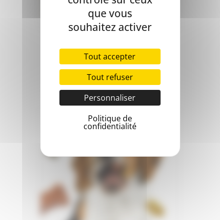
que vous
souhaitez activer
Voir le garde manger
Tout accepter
Tout refuser
Friandises
Personnaliser
Politique de
confidentialité