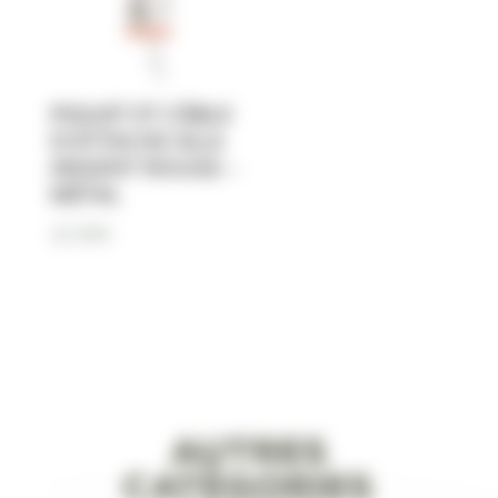
PIQUET ET CÂBLE
D’ATTACHE IGLA
ARGENT ROUGE –
MÉTAL
22,90
€
Autres
catégories