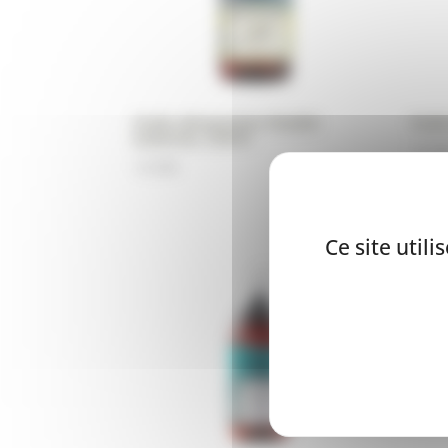
Huile alimentaire Vitalité
Huil
bubimex 250ml
12,90
12,90
€
Ce site util