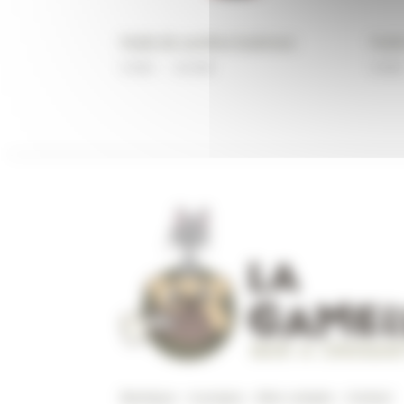
Huile de sardine bubimex
Huil
Plage
9,90
€
–
34,90
€
9,90
€
de
prix :
9,90€
à
34,90€
Boutique
–
A propos
–
Mon compte
–
Contact