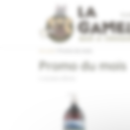
Panneau de gestion des cookies
À L
CON
Accueil
/ Promo du mois
Promo du mois
5 résultats affichés