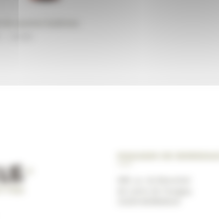
e de saumon bubimex
Plage
–
26,90
€
de
prix :
9,90€
à
26,90€
Magasin de Bordea
489, av. du Marechal
de Lattre de Tassigny
33200 BORDEAUX