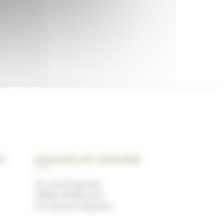
ux
Magasin de Libourne
19, rue de Bacchus
33500 LES BILLAUX
(10 mins de Libourne)