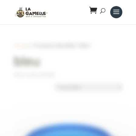
Panneau de gestion des cookies
Accueil
/ Produits identifiés “bleu”
bleu
Voici le seul résultat