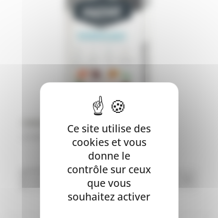
OWNAT CARE DERMATOLOGIC – CHIEN
Ce site utilise des
Plage
24,90
€
–
59,90
€
cookies et vous
de
donne le
prix :
contrôle sur ceux
24,90€
que vous
à
59,90€
souhaitez activer