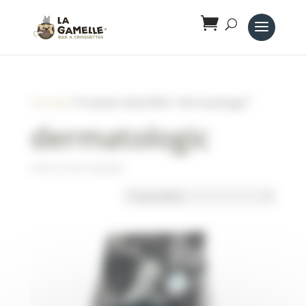
Panneau de gestion des cookies
Accueil
/ Produits identifiés “dermatologic”
dermatologic
Voici le seul résultat