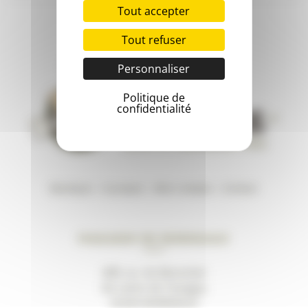
Tout accepter
Tout refuser
Personnaliser
Politique de
confidentialité
Boutique
–
A propos
–
Mon compte
–
Contact
Magasin de Bordeaux
489, av. du Marechal
de Lattre de Tassigny
33200 BORDEAUX