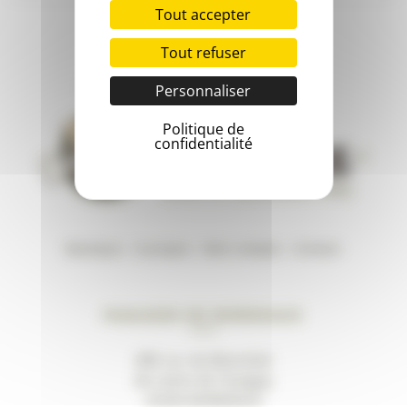
Tout accepter
Tout refuser
Personnaliser
Politique de
confidentialité
Boutique
–
A propos
–
Mon compte
–
Contact
Magasin de Bordeaux
489, av. du Marechal
de Lattre de Tassigny
33200 BORDEAUX