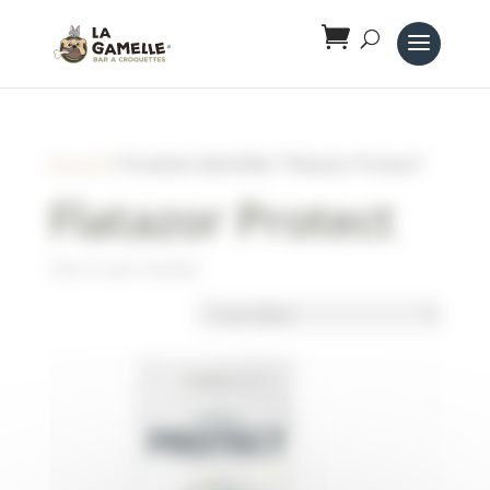
Panneau de gestion des cookies
Accueil
/ Produits identifiés “Flatazor Protect”
Flatazor Protect
Voici le seul résultat