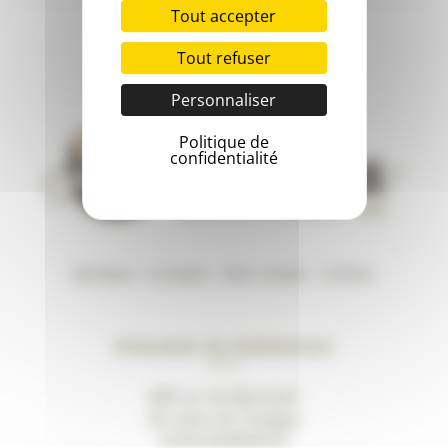
Tout accepter
Tout refuser
Personnaliser
Politique de
confidentialité
Boutique
–
A propos
–
Mon compte
–
Contact
Magasin de Bordeaux
489, av. du Marechal
de Lattre de Tassigny
33200 BORDEAUX