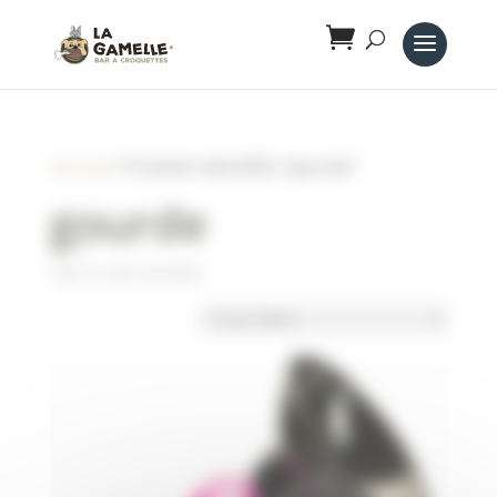
Panneau de gestion des cookies
Accueil
/ Produits identifiés “gourde”
gourde
Voici le seul résultat