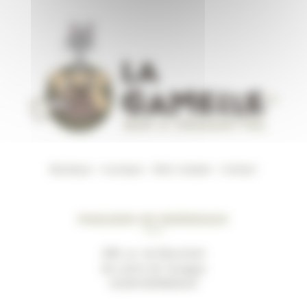
Boutique
–
A propos
–
Mon compte
–
Contact
Magasin de Bordeaux
489, av. du Marechal
de Lattre de Tassigny
33200 BORDEAUX