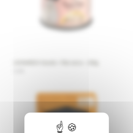
LEONARDO Viande + filet extra – 200g
3,20
€