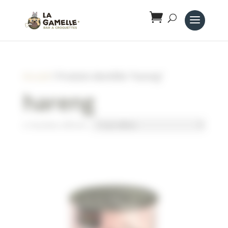
Panneau de gestion des cookies
Accueil
/ Produits identifiés “hareng”
hareng
2 résultats affichés