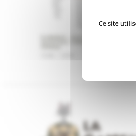
Ce site util
FLAMINGO – GILET DE
SAUVETAGE- CHIEN – MARINUS
ORANGE
Plage
19,90
€
–
34,90
€
de
prix :
19,90€
à
34,90€