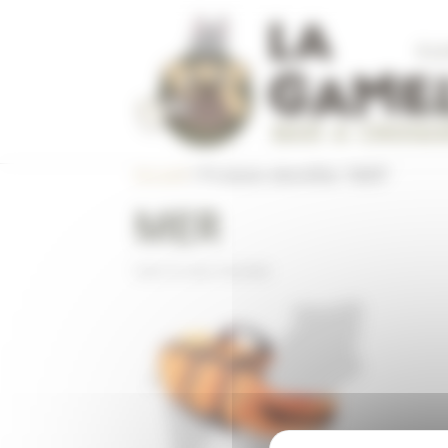
Panneau de gestion des cookies
À L
CON
Accueil
/ Produits identifiés “MER”
MER
Voici le seul résultat