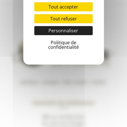
Tout accepter
Tout refuser
Personnaliser
Politique de
confidentialité
Boutique
–
A propos
–
Mon compte
–
Contact
Magasin de Bordeaux
489, av. du Marechal
de Lattre de Tassigny