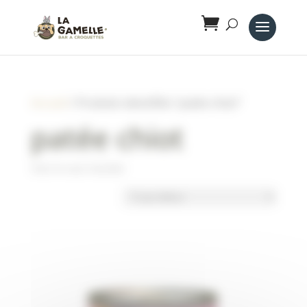
Panneau de gestion des cookies
Accueil
/ Produits identifiés “patée chiot”
patée chiot
Voici le seul résultat