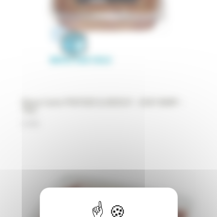
Nova Canis PINTADE & BOEUF – EASY BARF –
1KG
6,95
€