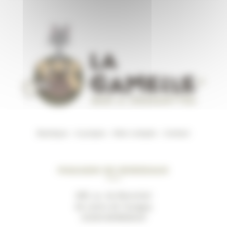
Boutique
–
A propos
–
Mon compte
–
Contact
Magasin de Bordeaux
489, av. du Marechal
de Lattre de Tassigny
33200 BORDEAUX