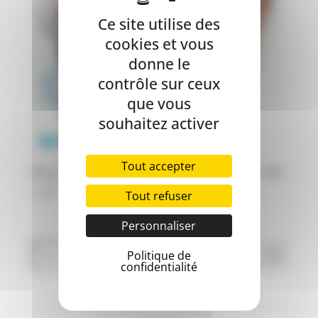
Ce site utilise des
cookies et vous
donne le
contrôle sur ceux
que vous
souhaitez activer
Tout accepter
Nova Felis PINTADE / DINDE – EASY BARF – 1KG
7,35
€
Tout refuser
Personnaliser
Politique de
confidentialité