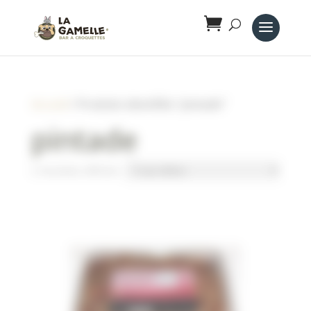
Panneau de gestion des cookies
Accueil
/ Produits identifiés “pintade”
pintade
2 résultats affichés