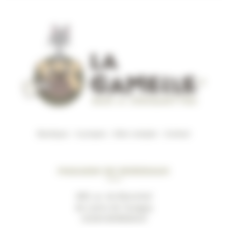
Boutique
–
A propos
–
Mon compte
–
Contact
Magasin de Bordeaux
489, av. du Marechal
de Lattre de Tassigny
33200 BORDEAUX