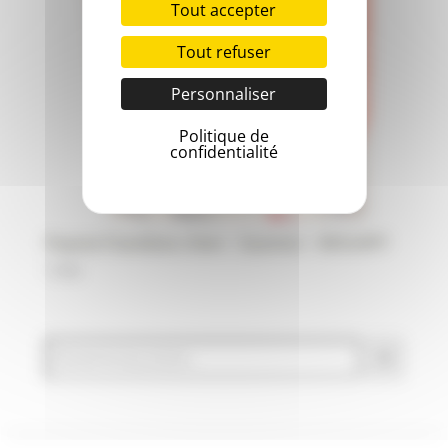
Tout accepter
Tout refuser
Personnaliser
Politique de
confidentialité
Popote friandises chien – Saumon – WOUAPY
7,90
€