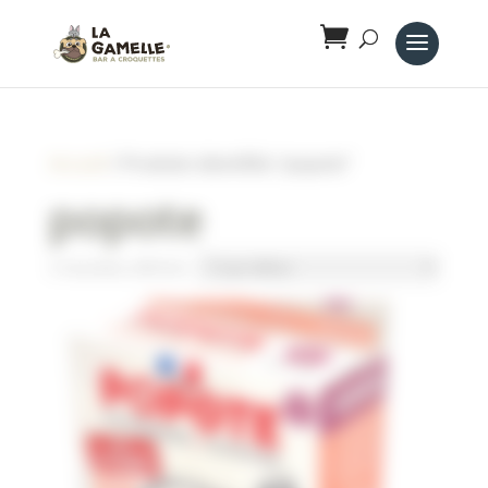
Panneau de gestion des cookies
Accueil
/ Produits identifiés “popote”
popote
3 résultats affichés