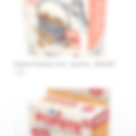
Popote friandises chat – Saumon – WOUAPY
7,90
€