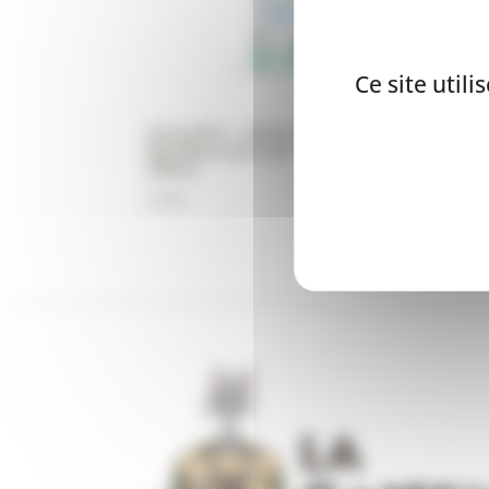
Ce site util
YOGUPET – KEFIR pasteurisé –
Myrtille & Brocoli – CHIEN –
200ml
4,95
€