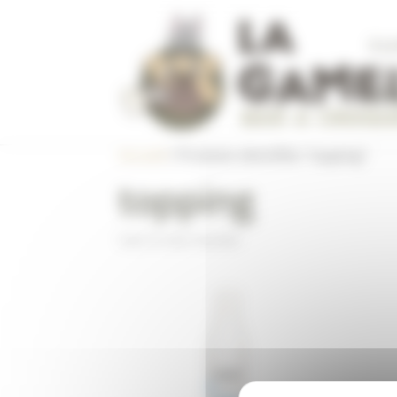
Panneau de gestion des cookies
À L
CON
Accueil
/ Produits identifiés “topping”
topping
Voici le seul résultat