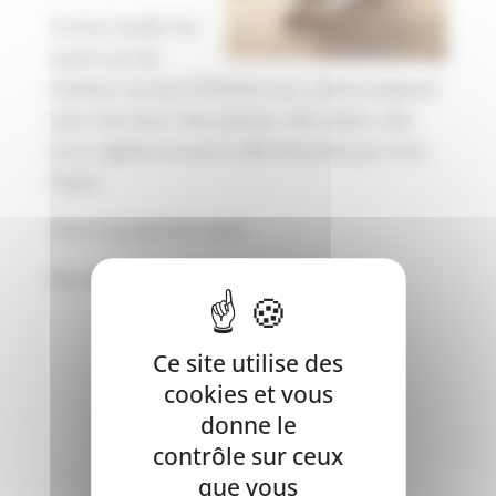
Si vous voulez me
suivre sur les
réseaux sociaux N’hésitez pas, j’adore papoter
avec mes fans ! Des photos, des vidéos, des
trucs rigolos et aussi la BD dessinée par mon
Popa !
Votre nouvel Ami canin,
Marvel Ze Super Beagle
Ce site utilise des
Léchouilles <3
cookies et vous
donne le
contrôle sur ceux
que vous