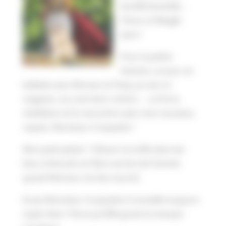
bouffe/Gamelle…
Chuis un Beagle
quoi !
Pour la petite
histoire, un jour en
ballade avec Moman et Popa, je vois ce
magasin, on y est donc rentré… : ce fut la
révélation et la rencontre avec mon nouveau
copain, Monsieur Croquette !
Mon petit plaisir ? Glisser la truffe dans les
bacs à biscuits en libre service de l’entrée
quand Moman a le dos tourné.
Et pis Monsieur Croquette il conseille toujours
super bien ! Perso je kiffe grave la marque