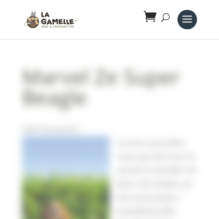
Panneau de gestion des cookies
Marvel Ze Super
Beagle
Salut les potos !
Là vous vous dites
mais que fait-il sur le
site de la Gamelle ? Et
bien c’est simple, j’ai
fait l’association…
Gamelle/bouffe,