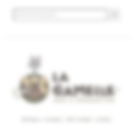
Boutique
–
A propos
–
Mon compte
–
Contact