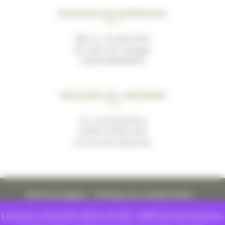
Magasin de Bordeaux
489, av. du Marechal
de Lattre de Tassigny
33200 BORDEAUX
Magasin de Libourne
19, rue de Bacchus
33500 LES BILLAUX
(10 mins de Libourne)
Mentions légales
–
Politique de confidentialité
–
Conditions générales de ventes
Livraison à domicile. Moins de 55€ : 8.99€ de frais livraison.