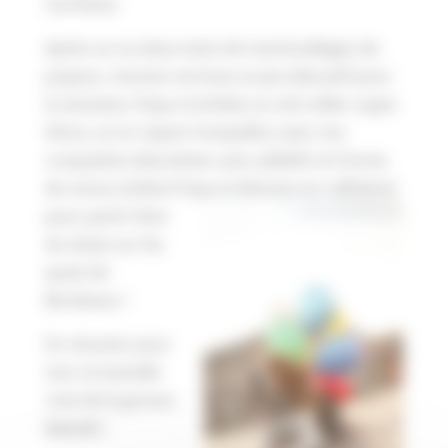
Carnilove.
Après un ou deux tests de machouillages de
joujoux, moman me loue un jeu éducatif pour
la semaine, Popa m’achète un zoli collier super
héros, et on repart tranquillou avec nos
croquettes éducatives sans additifs en forme
de nonos (même Popa et Moman en raffolent)
pour partir faire
du skate sur les
quais de
Bordeaux !
En résumé, pour
moi, la Gamelle
c’est de la grosse
Baballe !