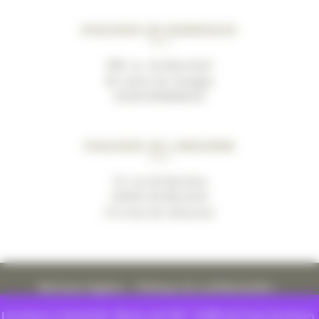
Magasin de Bordeaux
489, av. du Marechal
de Lattre de Tassigny
33200 BORDEAUX
Magasin de Libourne
19, rue de Bacchus
33500 LES BILLAUX
(10 mins de Libourne)
Mentions légales
–
Politique de confidentialité
–
Conditions générales de ventes
Livraison à domicile. Moins de 55€ : 8.99€ de frais livraison.