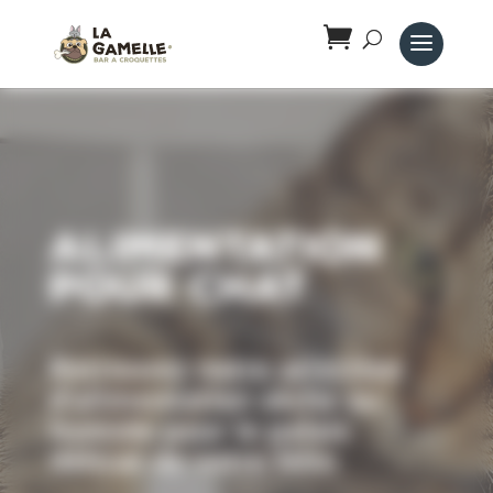
Panneau de gestion des cookies
Alimentation
pour chat
Retrouvez notre sélection
d’alimentation sèche ou
humide pour le palais
délicat de votre félin