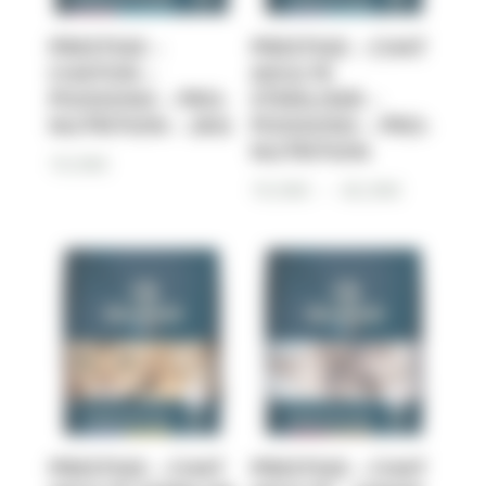
PRESTIGE –
PRESTIGE – CHAT
CHATON –
ADULTE
POISSONS – PRO-
STERILISER –
NUTRITION – 2KG
POISSONS – PRO-
NUTRITION
19,90
€
Plage
19,90
€
–
65,90
€
de
prix :
19,90€
à
65,90€
PRESTIGE – CHAT
PRESTIGE – CHAT