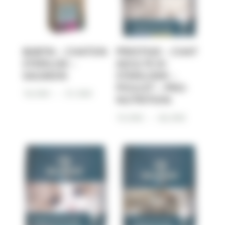
BAB’IN – CHATON
PRESTIGE – CHAT
STERILISE –
ADULTE 8+
SAUMON
STERILISER –
POULET – PRO-
Plage
18,90
€
–
31,90
€
NUTRITION
de
Plage
19,90
€
–
66,90
€
prix :
de
18,90€
prix :
à
19,90€
31,90€
à
66,90€