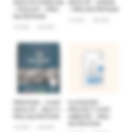
ADULTE STERILISE
ADULTE – DINDE
– POULET – PRO-
– PRO-NUTRITION
NUTRITION
Plage
15,90
€
–
48,90
€
Plage
19,90
€
–
68,90
€
de
de
prix :
prix :
15,90€
19,90€
à
à
48,90€
68,90€
PRESTIGE – CHAT
FLATAZOR –
ADULTE – MULTI –
PROTECT CHAT
PRO-NUTRITION
OBÉSITÉ – PRO
NUTRITION
Plage
15,90
€
–
49,90
€