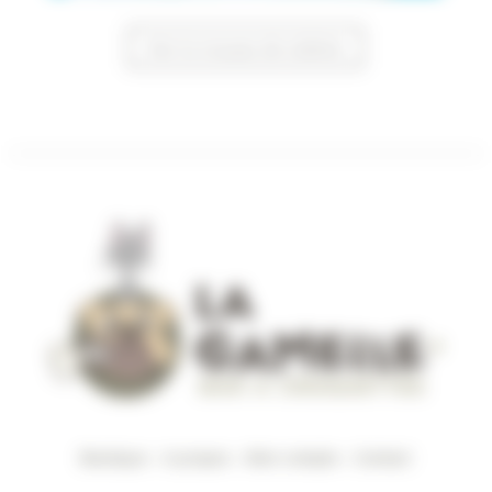
Voir la trousse de toilette
Boutique
–
A propos
–
Mon compte
–
Contact