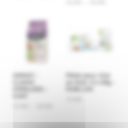
Plage
25,90
€
–
69,90
€
de
de
prix :
prix :
15,90€
25,90€
à
à
49,90€
69,90€
OWNAT –
Pâtée pour chat
CLASSIC
au thon 12 x 85g –
STERILIZED –
PURE LIFE
CHAT
15,90
€
Plage
19,90
€
–
49,90
€
de
prix :