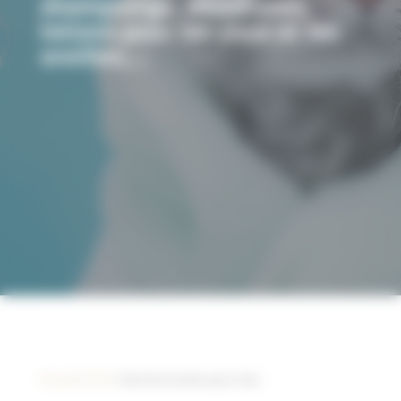
shampoings, démêlants,
lotions pour les yeux et les
oreilles,…
Accueil
/
Chat
/ Soin & entretien pour chat