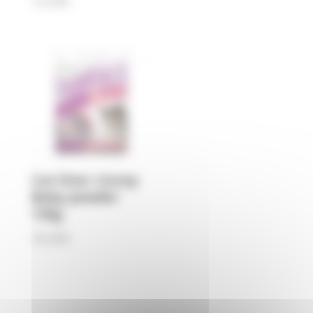
12,90
€
Cat litter clump
Baby powder
12kg
18,90
€