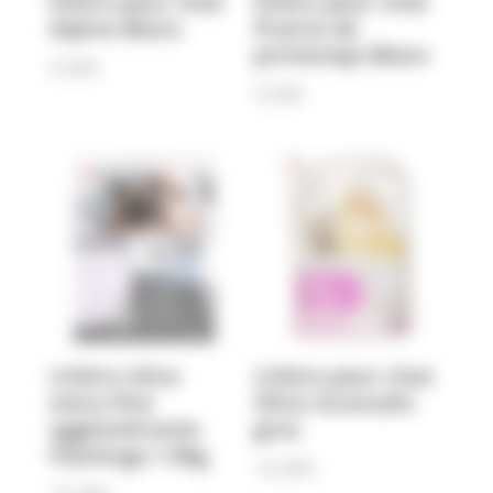
litière pour chat
litière pour chat
Alpine Blanc
Prairie de
printemps Blanc
9,90
€
9,90
€
Litière silice
Litière pour chat
extra fine
Silice Granulés
agglomérante
gros
Flamingo 1.9kg
12,90
€