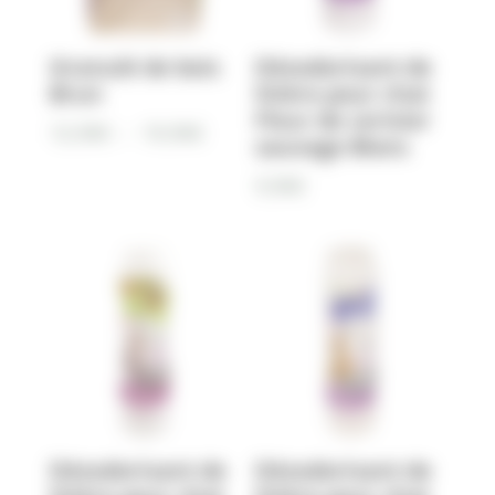
Granulé de bois
Désodorisant de
Brun
litière pour chat
Fleur de cerisier
Plage
12,90
€
–
19,90
€
sauvage Blanc
de
9,90
€
prix :
12,90€
à
19,90€
Désodorisant de
Désodorisant de