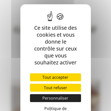
Autres
Ce site utilise des
catégories Chat
cookies et vous
donne le
contrôle sur ceux
que vous
souhaitez activer
Alimentation
Tout accepter
Tout refuser
Personnaliser
Politique de