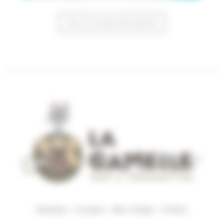
Voir la trousse de toilette
Boutique
–
A propos
–
Mon compte
–
Contact