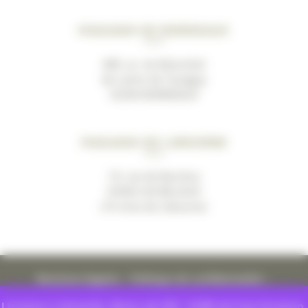
Magasin de Bordeaux
489, av. du Marechal
de Lattre de Tassigny
33200 BORDEAUX
Magasin de Libourne
19, rue de Bacchus
33500 LES BILLAUX
(10 mins de Libourne)
Mentions légales
–
Politique de confidentialité
–
Conditions générales de ventes
Livraison à domicile. Moins de 55€ : 8.99€ de frais livraison.