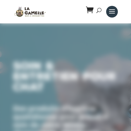
Panneau de gestion des cookies
Soin &
entretien pour
chat
Des produits d’hygiène
quotidienne pour prendre
soin de votre Minou :