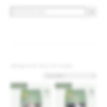
Affichage de 481–492 sur 501 résultats