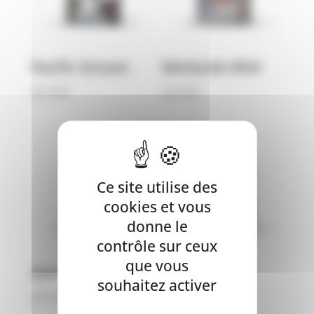
Pacific Stream
Wetlands Wild
66,90
€
66,90
€
Ce site utilise des
cookies et vous
donne le
contrôle sur ceux
que vous
Sierra Moutain
High Prairies
souhaitez activer
66,90
€
66,90
€