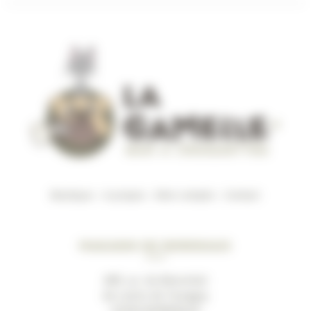
Boutique
–
A propos
–
Mon compte
–
Contact
Magasin de Bordeaux
489, av. du Marechal
de Lattre de Tassigny
33200 BORDEAUX