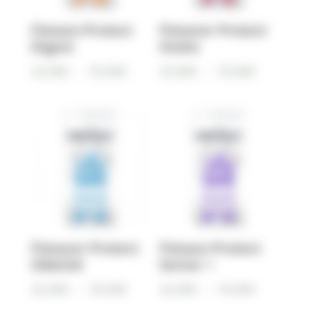
Flatazo Protect
Flatazor Protect
Digest
Ostéo
Plage
Plage
22,90
€
–
76,90
€
22,90
€
–
76,90
€
de
de
prix :
prix :
22,90€
22,90€
à
à
76,90€
76,90€
Flatazor Protect
Flatazo Protect
Obésité
Senior +
Plage
Plage
22,90
€
–
76,90
€
22,90
€
–
76,90
€
de
de