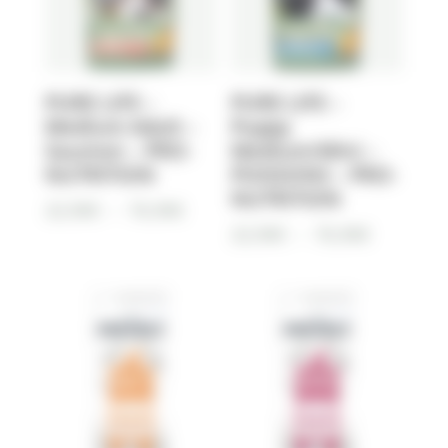
PURE LIFE –
PURE LIFE –
Medium Adult –
Puppy
Saumon – PRO-
Medium/Mini –
NUTRITION
POISSONS – PRO-
NUTRITION
Plage
22,90
€
–
76,90
€
Plage
22,90
€
–
76,90
€
de
de
prix :
prix :
22,90€
22,90€
à
à
76,90€
76,90€