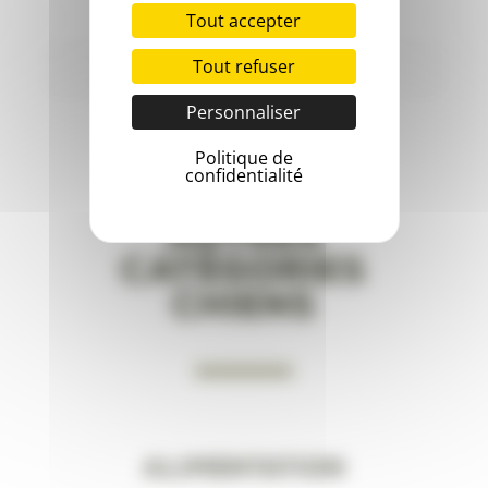
Tout accepter
Tout refuser
←
1
2
3
…
38
39
40
41
42
→
Personnaliser
Politique de
confidentialité
Autres
catégories
ChienS
Alimentation