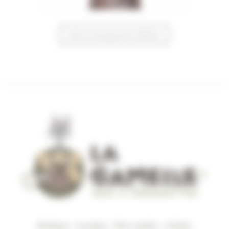
Voir la trousse de toilette
Boutique
–
A propos
–
Mon compte
–
Contact