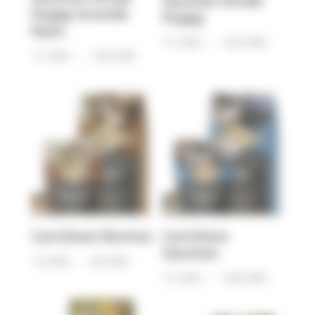
Saumon Dinde
Puppy Grande
Puppy
Race
Plage
11,50
€
–
126,90
€
Plage
11,50
€
–
126,90
€
de
de
prix :
prix :
11,50€
11,50€
à
à
126,90€
126,90€
Carnilove Rennes
Carnilove
Saumon
Plage
14,90
€
–
69,90
€
Plage
11,50
€
–
138,90
€
de
de
prix :
prix :
14,90€