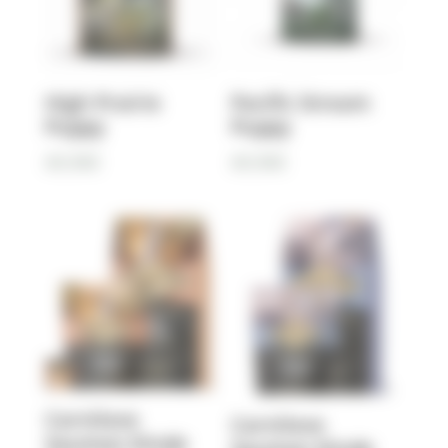
High Prairie
Pacific Stream
Puppy
Puppy
69,90
€
69,90
€
Carnilove
Carnilove
Saumon Dinde