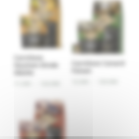
11,50€
à
à
69,90€
138,90€
Carnilove
Carnilove Canard
Saumon Dinde
Faisan
Adulte
Plage
12,50
€
–
129,90
€
Plage
11,50
€
–
124,90
€
de
de
prix :
prix :
12,50€
11,50€
à
à
129,90€
124,90€