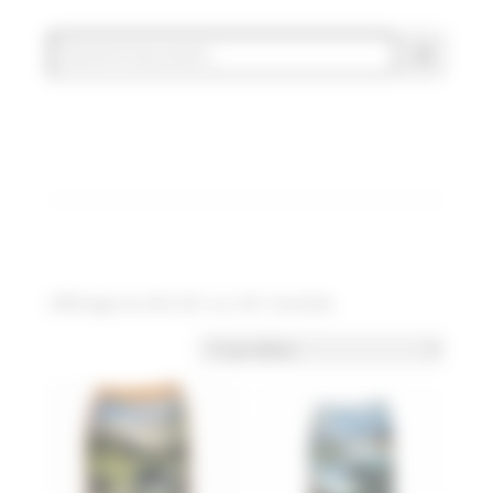
Affichage de 493–501 sur 501 résultats