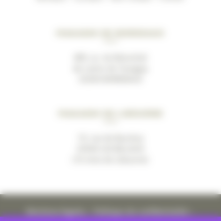
Magasin de Bordeaux
489, av. du Marechal
de Lattre de Tassigny
33200 BORDEAUX
Magasin de Libourne
19, rue de Bacchus
33500 LES BILLAUX
(10 mins de Libourne)
Mentions légales
–
Politique de confidentialité
–