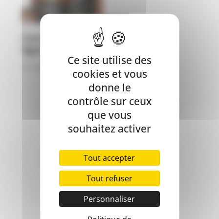
Carnilove
Agneau Sanglier
Ce site utilise des
Plage
11,50
€
–
118,90
€
cookies et vous
de
donne le
prix :
contrôle sur ceux
11,50€
←
1
2
3
…
39
40
41
42
que vous
à
souhaitez activer
118,90€
Tout accepter
Tout refuser
Autres
catégories
Personnaliser
ChienS