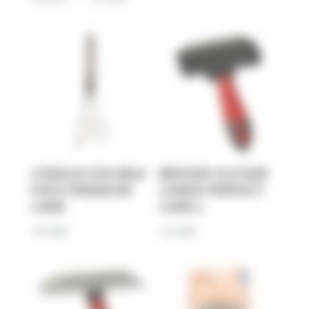
de
prix :
44,00€
à
70,00€
CISEAUX DOUBLE
BROSSE SLICKER
FACE PREMIUM
CARDE PERFECT
CARE
CARE L
25,90
€
23,90
€