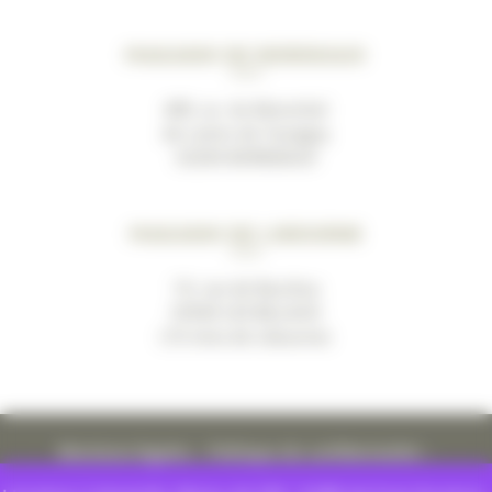
Magasin de Bordeaux
489, av. du Marechal
de Lattre de Tassigny
33200 BORDEAUX
Magasin de Libourne
19, rue de Bacchus
33500 LES BILLAUX
(10 mins de Libourne)
Mentions légales
–
Politique de confidentialité
–
Conditions générales de ventes