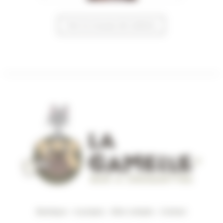
Voir la trousse de toilette
Boutique
–
A propos
–
Mon compte
–
Contact