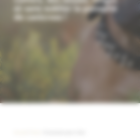
et sans oublier la panoplie
de canicross !
Accueil
/
Chien
/ Accessoires pour chien