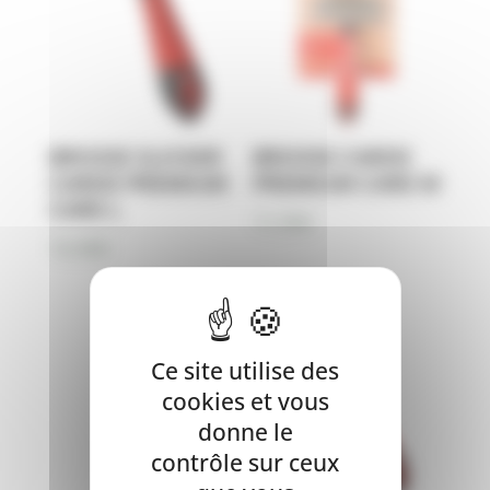
BROSSE SLICKER
BROSSE CARDE
CARDE PREMIUM
PREMIUM CARE M
CARE L
11,90
€
13,90
€
Ce site utilise des
cookies et vous
donne le
contrôle sur ceux