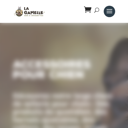
Panneau de gestion des cookies
Accessoires
pour chien
Découvrez notre large choix
de sellerie pour chien : Des
produits du quotidien, des
harnais ajustables, des
colliers, des laisses, longes