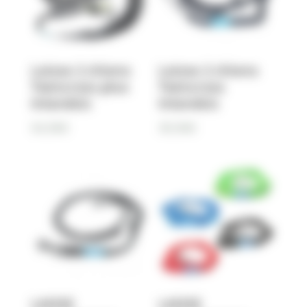
Laisse 2 chiens
Laisse 2 chiens
Twincross plus
Twincross
Inlandsis
Inlandsis
54,90
€
39,90
€
LAISSE
LAISSE