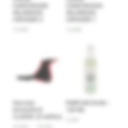
CANICROSSE
CANICROOSS
INLANDSIS
INLANDSIS
CROSSER 2
CROSSER 1
19,90
€
16,90
€
Harnais
PARFUM DUSK –
Animalin®
120 ML
CLASSIC (5 tailles)
6,90
€
Plage
44,00
€
–
70,00
€