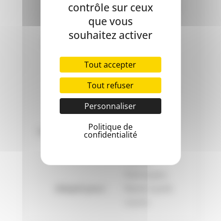
contrôle sur ceux
Premium Care
marque:
que vous
Description:
Brosse
souhaitez activer
Group d'animaux:
Chien
Taille de la race:
Toutes races
Tout accepter
Animal/race:
Chien
Tout refuser
Genre:
Tous les deux
Phase de la vie:
Tous les âges
Personnaliser
Utilisation
Tous les deux
Politique de
intérieure/extérieure:
confidentialité
Au long de
Saison:
l'année
Poil moyen,
Adapté pour:
Races à poils
courts