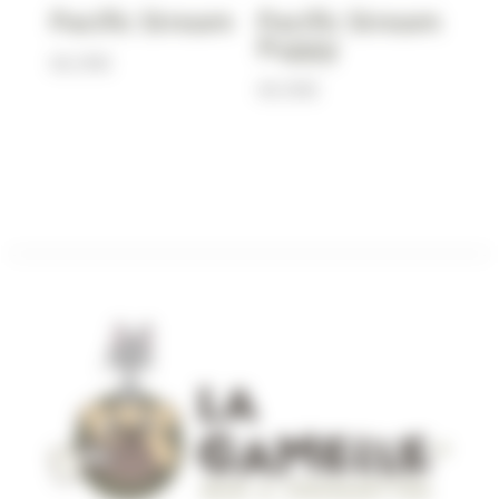
Pacific Stream
Pacific Stream
Puppy
66,90
€
69,90
€