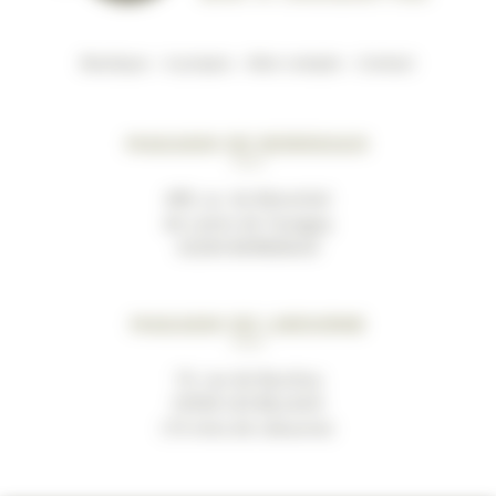
Boutique
–
A propos
–
Mon compte
–
Contact
Magasin de Bordeaux
489, av. du Marechal
de Lattre de Tassigny
33200 BORDEAUX
Magasin de Libourne
19, rue de Bacchus
33500 LES BILLAUX
(10 mins de Libourne)