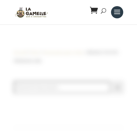
Panneau de gestion des cookies
Accueil
/
Chien
/
Accessoires pour chien
/ BROSSE À PICOTS
PREMIUM CARE