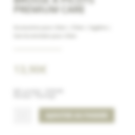
PREMIUM CARE
Accessoires pour chien
|
Chien
|
hygiène
|
Soin & entretien pour chien
13,90
€
Réf. produit :
1030246
Marque : Flamingo
QUANTITÉ
AJOUTER AU PANIER
DE
BROSSE