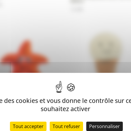
600ml
€
13,99
€
ise des cookies et vous donne le contrôle sur 
PY Jouet pour chien :
WOUAPY Jouet pour chien :
souhaitez activer
le de mer colorée
peluche cornet de glace
6,99
€
Tout accepter
Tout refuser
Personnaliser