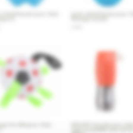
t rafraîchissant pour chien
Jouet rafraîchissant pour c
apy Os
Wouapy Sucette
4,90
€
py Fun Ball pour chien
WOUAPY Gourde pour chie
m
acier inoxydable avec bol d