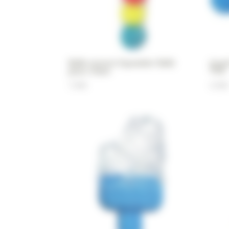
Balle sonore Squeaker Ballz
Joue
pour chien
TPR
7,90
€
6,90
€