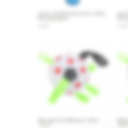
Jouet rafraîchissant pour chien
Joue
Wouapy glace
Wou
4,90
€
4,90
€
Wouapy Fun Ball pour chien
Woua
15cm
18c