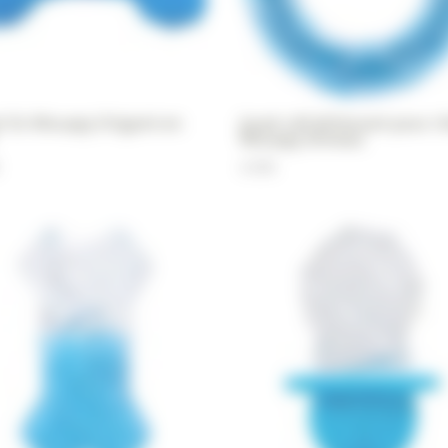
t Os Wouapy Origami en
Jouet rafraîchissant pour c
Wouapy Anneau
4,90
€