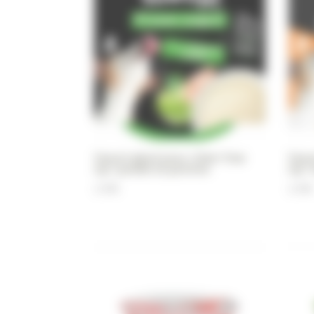
Yaourt glacé pour chien Yow
Yaou
Up ! poulet et pomme
Up !
2,99
€
2,99
€