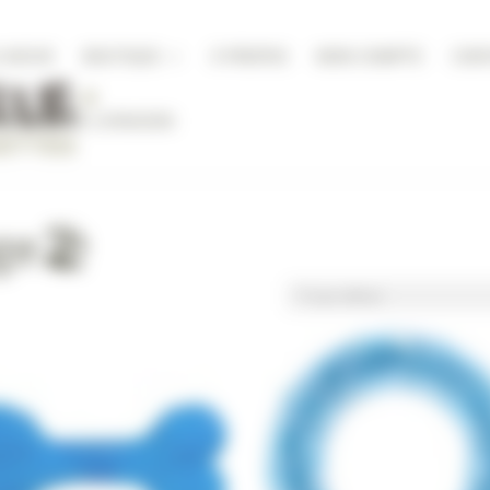
A NICHE
BOUTIQUE
À PROPOS
MON COMPTE
CON
DITIONS DE LIVRAISON
ge🏖️