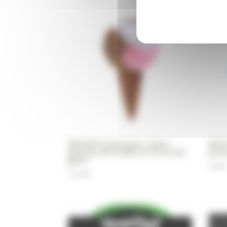
WOUAPY Jouet pour chien :
WOUA
peluche de fouille en forme de
pois
glace
2,99
€
13,99
€