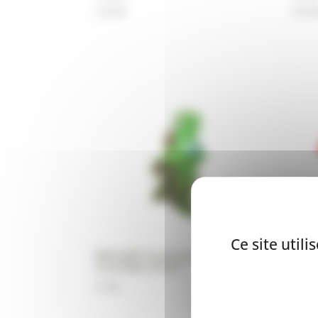
18,90
€
20,90
Ce site util
WOUAPY Jouet pour chien :
WOUA
crocodile coloré
étoi
2,99
€
2,99
€