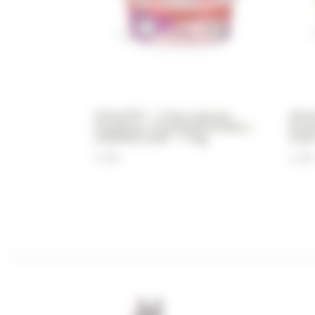
YOGUPET – Crème glacée –
YOGU
Pastèque, Framboise & Mûre –
Pomm
CHIEN & CHAT – 110g
CHAT
3,70
€
3,70
€