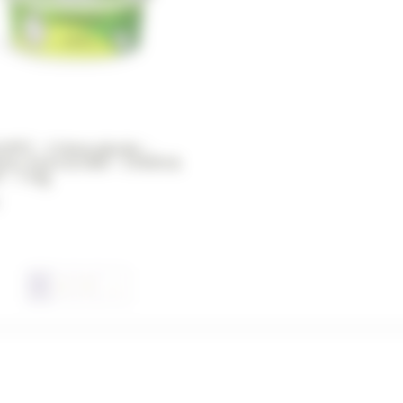
PET – Crème glacée –
e, Poire & Kiwi – CHIEN &
 – 110g
1
2
3
→