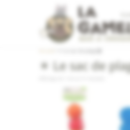
Panneau de gestion des cookies
À L
CON
Accueil
/ ☀ Le sac de plage🏖️
☀ Le sac de pla
Affichage de 1–20 sur 51 résultats