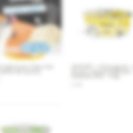
rt glacé pour chien Yow
YOGUPET – Crème glacée –
 tartare de saumon
de coco, Ananas & Banane 
CHIEN & CHAT – 110g
3,70
€