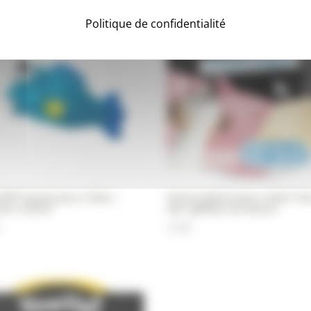
Politique de confidentialité
PY Jouet pour chien :
Yaourt glacé pour chien Y
son coloré
Up ! gâteau au bacon
2,99
€