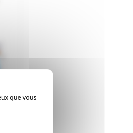
–
ceux que vous
–