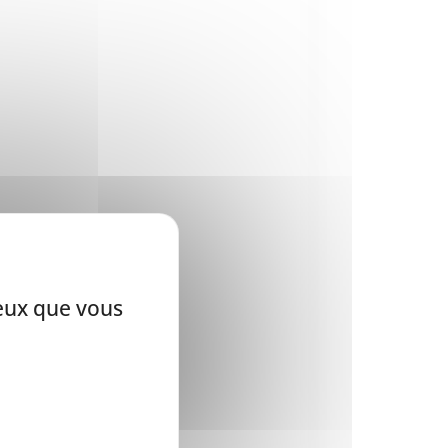
ceux que vous