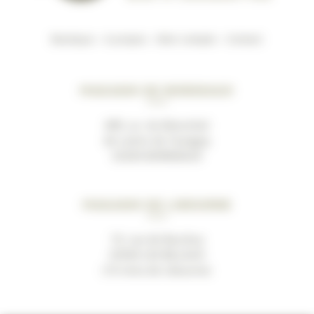
Boutique
–
A propos
–
Mon compte
–
Contact
Magasin de Bordeaux
489, av. du Marechal
de Lattre de Tassigny
33200 BORDEAUX
Magasin de Libourne
19, rue de Bacchus
33500 LES BILLAUX
(10 mins de Libourne)