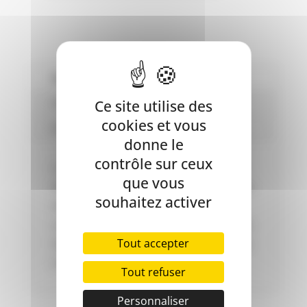
DE
CHUCKIT!
MAX
GLOW
BALL
Description
-
Informations complémentaires
Ce site utilise des
LARGE
cookies et vous
Avis (0)
donne le
contrôle sur ceux
La balle en caoutchouc durable brille
que vous
dans l’obscurité pour permettre au jeu
souhaitez activer
de continuer lorsque le soleil se
couche. Balle en caoutchouc grippable
Tout accepter
faite juste la bonne taille à utiliser avec
Chuckit! Lanceurs.
Tout refuser
Personnaliser