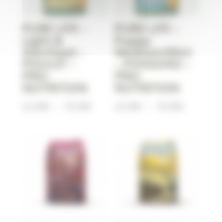
PURE LIFE –
PURE LIFE –
Light &
Puppy
Sterilized –
Medium/Mini
POULET –
– POISSONS –
PRO-
PRO-
NUTRITION
NUTRITION
Plage
Plage
22,90
€
–
76,90
€
22,90
€
–
76,90
€
de
de
prix :
prix :
22,90€
22,90€
à
à
76,90€
76,90€