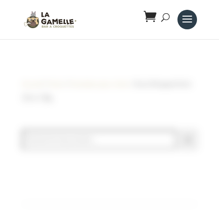
Panneau de gestion des cookies
Accueil
/
Chien
/
Friandises pour chien
/ Duck Wrapped Stick
25cm 128g