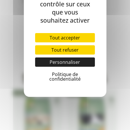
cellulose brute: 1%, Humidité: 18%
contrôle sur ceux
que vous
souhaitez activer
Tout accepter
Tout refuser
Produits
Personnaliser
similaires
Politique de
confidentialité