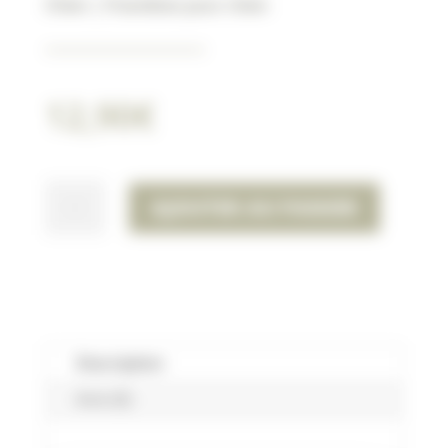
Chien
|
Friandises pour chien
12,90
€
QUANTITÉ
AJOUTER AU PANIER
DE
DUCK
WRAPPED
STICK
25CM
128G
Description
Avis (0)