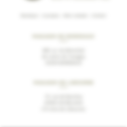
Boutique
–
A propos
–
Mon compte
–
Contact
Magasin de Bordeaux
489, av. du Marechal
de Lattre de Tassigny
33200 BORDEAUX
Magasin de Libourne
19, rue de Bacchus
33500 LES BILLAUX
(10 mins de Libourne)