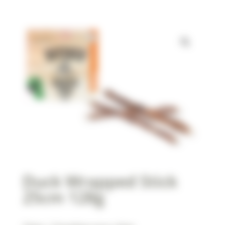
Duck Wrapped Stick
25cm 128g