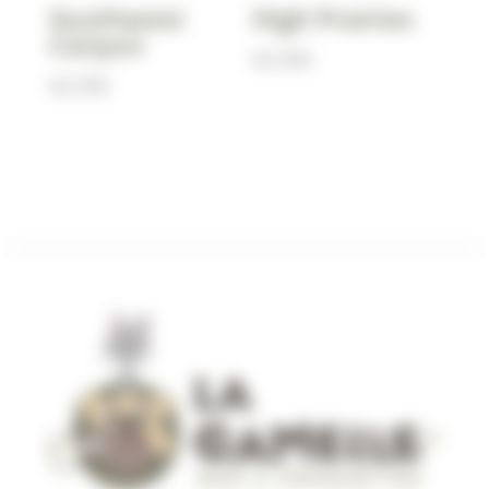
Southwest
High Prairies
Canyon
66,90
€
66,90
€