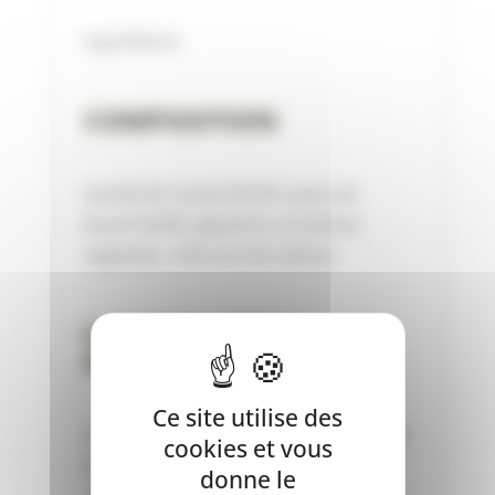
Ingrédients
COMPOSITION
viande de canard 59.5%, peau de
boeuf 34.8%, glycérine, protéines
végétales, chlorure de sodium
CONSTITUANTS
ANALYTIQUES
Ce site utilise des
matières grasses brutes: 2%, protéines
cookies et vous
brutes: 88%, cendres brutes: 2,5%,
donne le