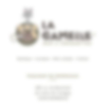
Boutique
–
A propos
–
Mon compte
–
Contact
Magasin de Bordeaux
489, av. du Marechal
de Lattre de Tassigny
33200 BORDEAUX