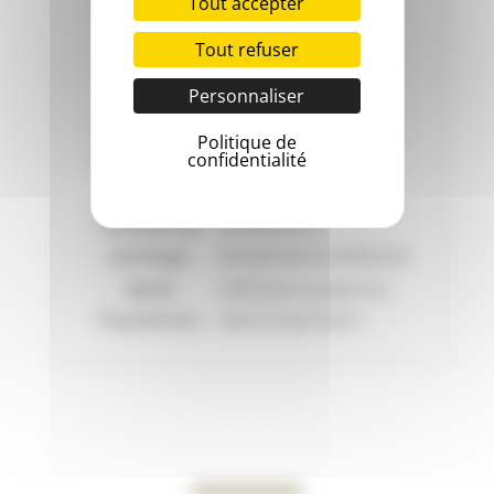
Tout accepter
Type de
Biscuit
Tout refuser
friandise:
Origine:
Animal
Personnaliser
Méthode de
Politique de
Cuit
préparation:
confidentialité
Origine:
Poulet
Conseils de
Conserver à
stockage:
température ambiante
Après
Utilisation jusqu'à la
l'ouverture:
date d'expiration