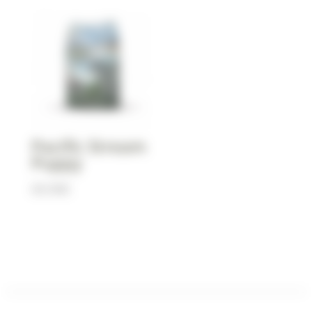
prix :
14,90€
à
69,90€
Pacific Stream
Puppy
69,90
€