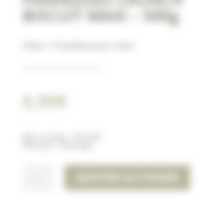
BISCUIT MAXI – 500g
Chien
|
Friandises pour chien
6,90
€
Réf. produit :
501338
Marque : Flamingo
QUANTITÉ
AJOUTER AU PANIER
DE
FRIANDISES
CRUNCH