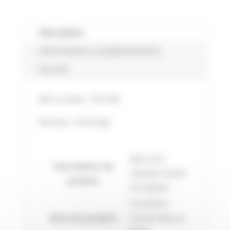
BISCUIT
MAXI
-
Description
500G
Informations complémentaires
Avis (0)
Réf. produit :
501338
Marque : Flamingo
BISCUITS
Description du
CRUNCH MAXI
produit:
OS 500GR
Friandises
Nom du produit:
Crunch Biscuit