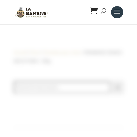
Panneau de gestion des cookies
Accueil
/
Chien
/
Friandises pour chien
/ FRIANDISES CRUNCH
BISCUIT MAXI – 500g