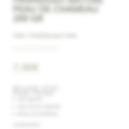
PEAU DE CHAMEAU
200 GR
Chien
|
Friandises pour chien
7,90
€
Réf. produit :
521233
Marque : Flamingo
Sans gluten
Sans sucres ajoutés
Riche en protéines
composition