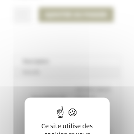
QUANTITÉ
AJOUTER AU PANIER
DE
FRIANDISES
NATURE
PEAU
DE
CHAMEAU
Description
200
Avis (0)
GR
NATURE SNACK
Description du
PEAU DE
produit:
CHAMEAU
200GR
Friandises
Ce site utilise des
Nature Peau de