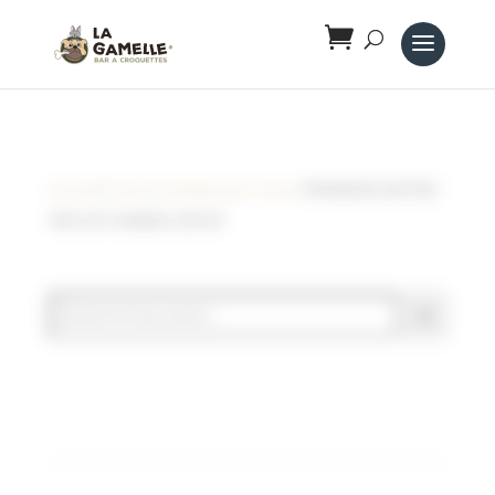
Panneau de gestion des cookies
Accueil
/
Chien
/
Friandises pour chien
/ FRIANDISES NATURE
PEAU DE CHAMEAU 200 GR