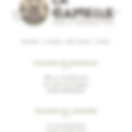
Boutique
–
A propos
–
Mon compte
–
Contact
Magasin de Bordeaux
489, av. du Marechal
de Lattre de Tassigny
33200 BORDEAUX
Magasin de Libourne
19, rue de Bacchus
33500 LES BILLAUX