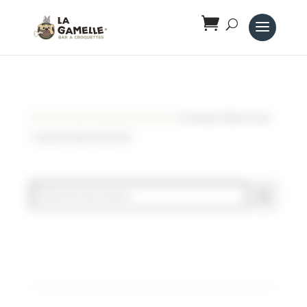
Panneau de gestion des cookies
Accueil
/
Chat
/
Friandises pour chat
/ Friandises Pillow Snack
Croquette Boeuf & Poulet