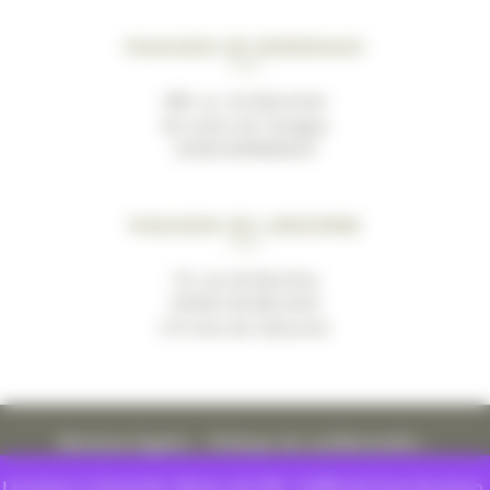
Magasin de Bordeaux
489, av. du Marechal
de Lattre de Tassigny
33200 BORDEAUX
Magasin de Libourne
19, rue de Bacchus
33500 LES BILLAUX
(10 mins de Libourne)
Mentions légales
–
Politique de confidentialité
–
Conditions générales de ventes
Livraison à domicile. Moins de 55€ : 8.99€ de frais livraison.