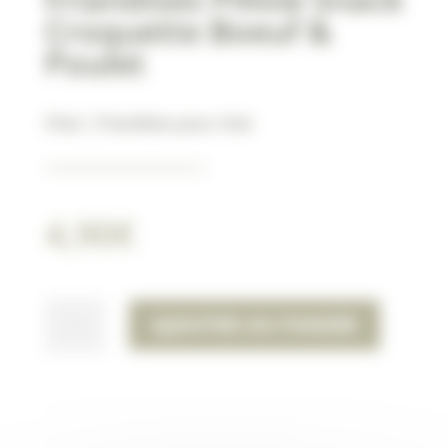
Croquette Boeuf &
Poulet
Chat
|
Friandises pour chat
4,90
€
QUANTITÉ
AJOUTER AU PANIER
DE
FRIANDISES
PILLOW
SNACK