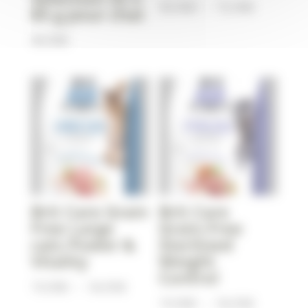
Plage
39,90
€
–
72,90
€
85 g pour chat
de
44,90
€
prix :
39,90€
à
72,90€
Brit Care Grain
Brit Care
Free Large
Grain-Free
cats Power &
Sterilized
Vitality
Weight
Control
Plage
19,90
€
–
54,95
€
Plage
19,90
€
–
54,95
€
de