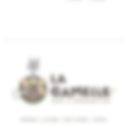
de
prix :
prix :
19,90€
19,90€
à
à
54,95€
54,95€
Boutique
–
A propos
–
Mon compte
–
Contact