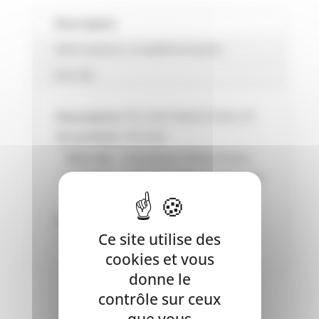
CROQUETTE
BOEUF
Description
&
Informations complémentaires
POULET
Avis (0)
Description
PILLOW SNACK PEAU ET
du produit:
PELAGE
Nom du
Friandises Pillow Snack
produit:
Croquette Boeuf & Poulet
EAN:
5415245087009
N° produit:
2010006
Ce site utilise des
Marque:
Flamingo
cookies et vous
donne le
contrôle sur ceux
que vous