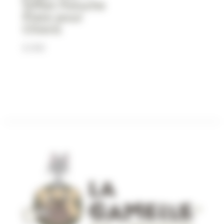
Sifflet Peluche
Plate pour
Chiens
8,90
€