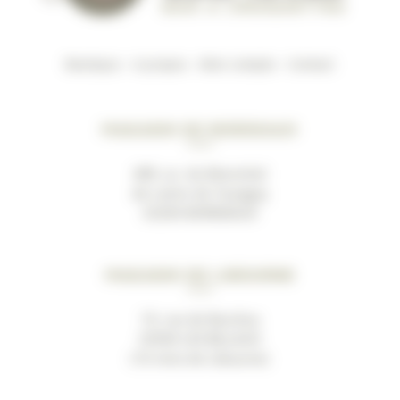
Boutique
–
A propos
–
Mon compte
–
Contact
Magasin de Bordeaux
489, av. du Marechal
de Lattre de Tassigny
33200 BORDEAUX
Magasin de Libourne
19, rue de Bacchus
33500 LES BILLAUX
(10 mins de Libourne)