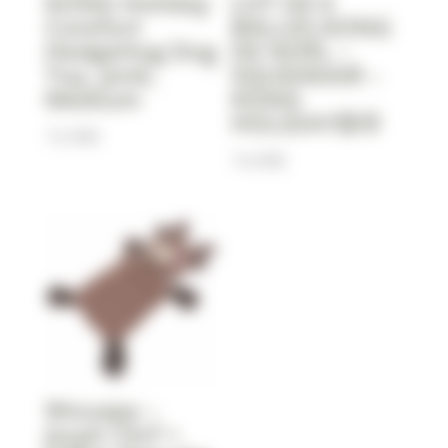
KONG Holiday
LOT DE 6
Comfort
BALLES KONG
HedgeHug Dog
DE NOËL –
Toy, pink,
SQUEAKAIR –
Medium
KONG
HOLIDAY🥎⚾️
15,90
€
14,90
€
Wouapy –
Jouet Cerf +