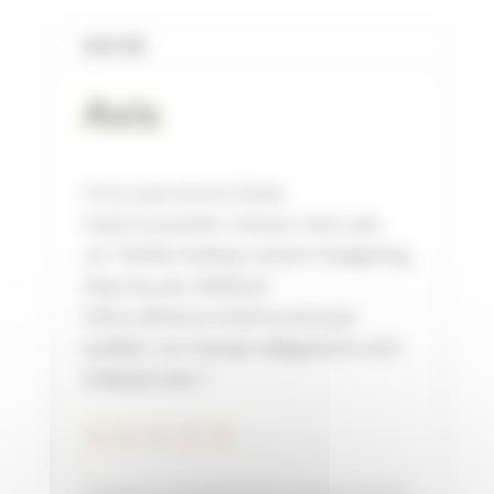
HEDGEHUG
DOG
Avis (0)
TOY,
Avis
PIN,
MEDIUM
Il n’y a pas encore d’avis.
Soyez le premier à laisser votre avis
sur “KONG Holiday Comfort HedgeHug
Dog Toy, pin, Medium”
Votre adresse e-mail ne sera pas
publiée.
Les champs obligatoires sont
indiqués avec
*