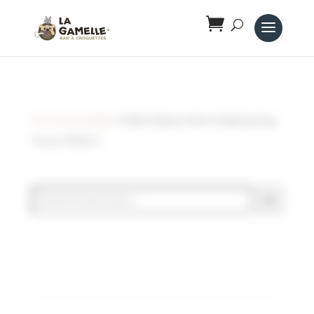
Panneau de gestion des cookies
Accueil
/
Noël 🎁🎅🎄
/ KONG Holiday Comfort HedgeHug Dog
Toy, pin, Medium