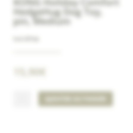
KONG Holiday Comfort
HedgeHug Dog Toy,
pin, Medium
Noël 🎁🎅🎄
15,90
€
QUANTITÉ
AJOUTER AU PANIER
DE
KONG
HOLIDAY
COMFORT