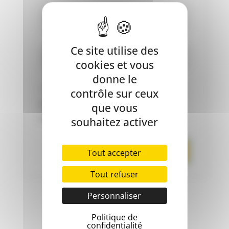
Ce site utilise des
cookies et vous
donne le
Enregistrer mon nom, mon e-mail
contrôle sur ceux
et mon site dans le navigateur pour
que vous
mon prochain commentaire.
souhaitez activer
Tout accepter
Tout refuser
Personnaliser
Politique de
confidentialité