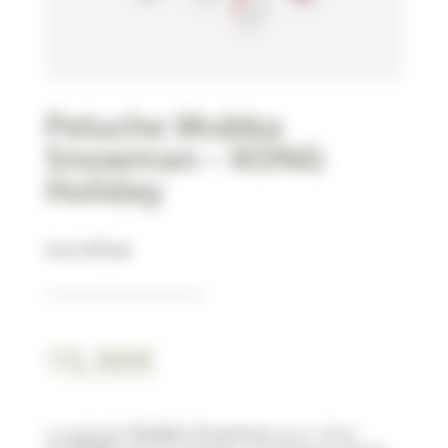
Peluche Wubba
Snowman – KONG
Holiday
Noël 🎁🎅🎄
15,90
€
La peluche
Wubba Snowman
pour chien