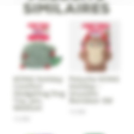
similaires
KONG Holiday
Peluche KONG
Comfort
Holiday –
HedgeHug Dog
Snuzzles
Toy, pin,
Reindeer SM
Medium
15,90
€
15,90
€