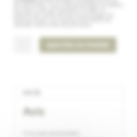
de
KONG
sera le nouveau compagnon de jeu
de votre Poilu. Tout a été pensé pour le confort
du chien et de ses Pawrents. En effet, la
peluche est renforcée afin de prolonger les
séances de jeu. Un couineur permettra de
stimuler votre chien durant le jeu.
QUANTITÉ
AJOUTER AU PANIER
DE
PELUCHE
WUBBA
SNOWMAN
-
KONG
Avis (0)
HOLIDAY
Avis
Il n’y a pas encore d’avis.