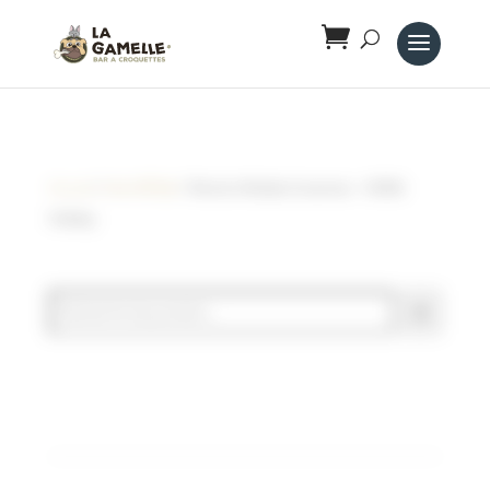
Panneau de gestion des cookies
Accueil
/
Noël 🎁🎅🎄
/ Peluche Wubba Snowman – KONG
Holiday