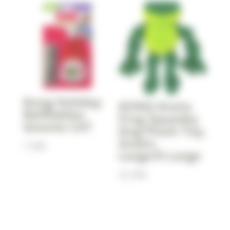
Kong Holiday
KONG Knots
Refillables
Frog Squeaky
Gnome CAT
Dog Plush Toy,
Green,
7,90
€
Large/X-Large
22,90
€