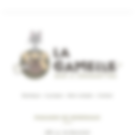
Boutique
–
A propos
–
Mon compte
–
Contact
Magasin de Bordeaux
489, av. du Marechal