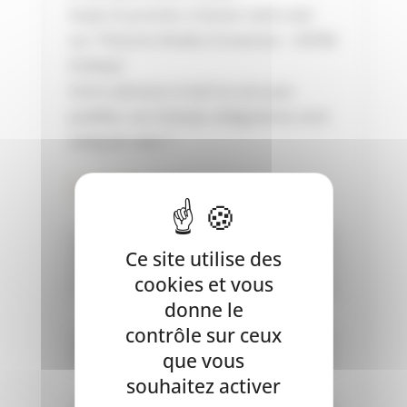
Soyez le premier à laisser votre avis
sur “Peluche Wubba Snowman – KONG
Holiday”
Votre adresse e-mail ne sera pas
publiée.
Les champs obligatoires sont
indiqués avec
*
Ce site utilise des
cookies et vous
donne le
contrôle sur ceux
que vous
souhaitez activer