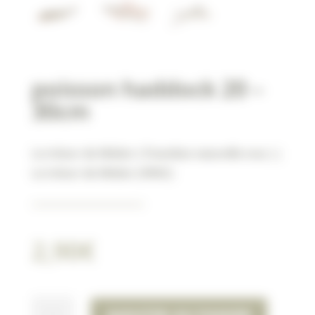
poisson haddock 20 –
30cm
Le trésor de Médor ( friandise naturelle vrac )
|
Le trésor de Médor (VRAC)
2,90
€
QUANTITÉ