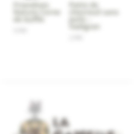
Friandises
Patte de
Nature Corne
chevreuil sans
de buffle
poils –
Vadigran
9,90
€
2,90
€