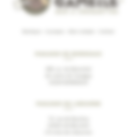
Boutique
–
A propos
–
Mon compte
–
Contact
Magasin de Bordeaux
489, av. du Marechal
de Lattre de Tassigny
33200 BORDEAUX
Magasin de Libourne
19, rue de Bacchus
33500 LES BILLAUX
(10 mins de Libourne)