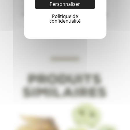
Personnaliser
calcium.
Poids d'un haddock :
environ 50 à 80g
Politique de
confidentialité
Produits
similaires