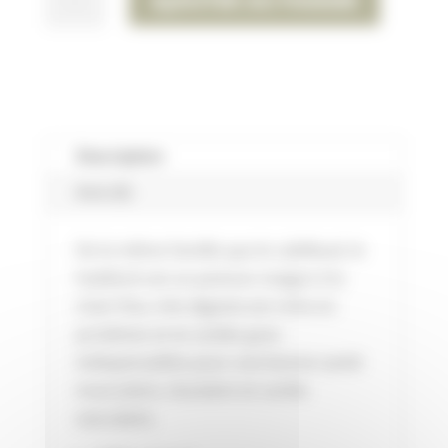
AJOUTER AU PANIER
DE
POISSON
HADDOCK
20
-
30CM
Description
Avis (0)
De la même famille que le cabillaud, le
haddock est un poisson maigre à la
chair fine, très digeste est riche en
protéines et en acides gras
indispensables pour une bonne santé
musculaire, tissulaire et cardio
vasculaire.