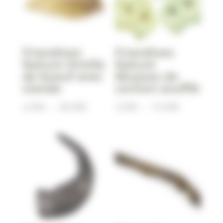
Friandises
Friandises
Nature Oreille
Nature
de boeuf avec
Museau de
viande
cochon soufflé
Plage
Plage
2,50
€
–
40,00
€
2,50
€
–
15,00
€
de
de
prix :
prix :
2,50€
2,50€
à
à
40,00€
15,00€