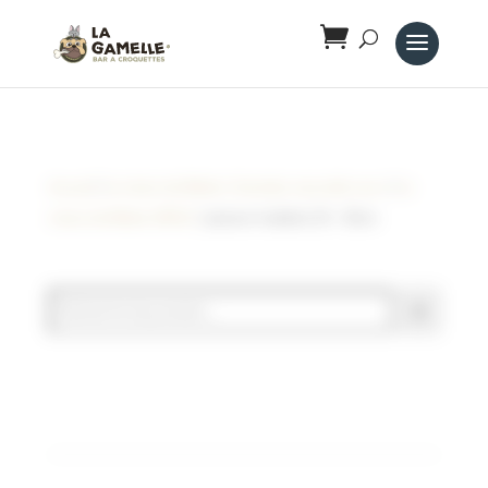
Panneau de gestion des cookies
Accueil
/
Le trésor de Médor ( friandise naturelle vrac )
/
Le
trésor de Médor (VRAC)
/ poisson haddock 20 – 30cm