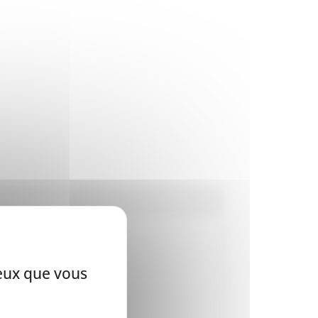
.
ceux que vous