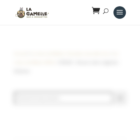
Panneau de gestion des cookies
Accueil
/
Le trésor de Médor ( friandise naturelle vrac )
/
Le
trésor de Médor (VRAC)
/ VEGGIE – Brosse à dent végétale –
Bubimex