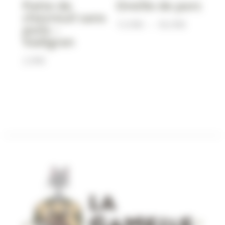
Patte de
Oreille de porc
chevreuil sans
Plage
13,90
€
–
56,90
€
poils –
de
Vadigran
prix :
2,90
€
13,90€
à
56,90€