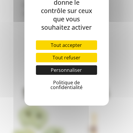
donne le
Brosse à dent végétale, friandises
contrôle sur ceux
veggies.
que vous
souhaitez activer
Tout accepter
Tout refuser
Personnaliser
Produits
Politique de
confidentialité
similaires