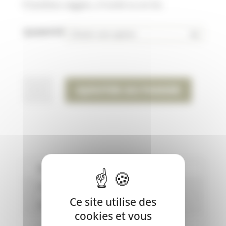
0,75€
Friandises veggies, à l’unité ou en lot.
à
7,50€
QUANTITÉ
QUANTITÉ
AJOUTER AU PANIER
DE
VEGGIE
-
BROSSE
À
DENT
Description
VÉGÉTALE
Informations complémentaires
-
Ce site utilise des
Avis (0)
BUBIMEX
cookies et vous