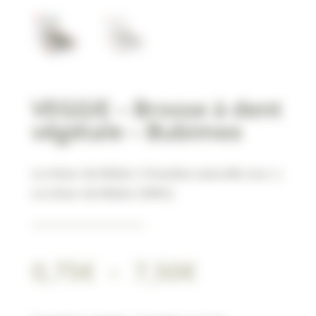
VEGGIE – Brosse à dent
végétale – Bubimex
Le trésor de Médor ( friandise naturelle vrac )
|
Le trésor de Médor (VRAC)
Plage
0,75
€
–
7,50
€
de
prix :