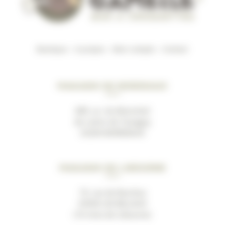
Boutique
–
A propos
–
Mon compte
–
Contact
Magasin de Bordeaux
489, av. du Marechal
de Lattre de Tassigny
33200 BORDEAUX
Magasin de Libourne
19, rue de Bacchus
33500 LES BILLAUX
(10 mins de Libourne)