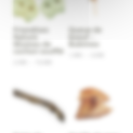
Friandises
Queue de
Nature
boeuf –
Museau de
Bubimex
cochon soufflé
Plage
1,90
€
–
3,50
€
Plage
2,50
€
–
15,00
€
de
de
prix :
prix :
1,90€
2,50€
à
à
3,50€
15,00€