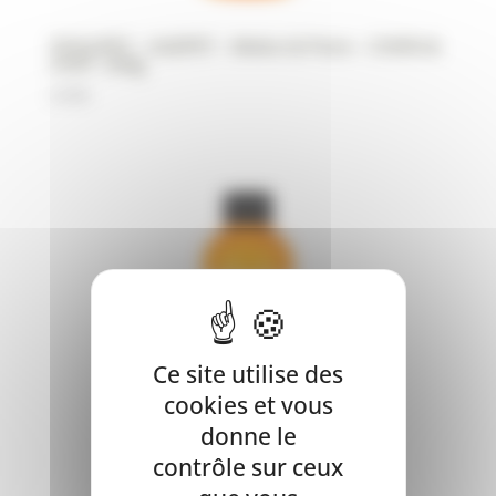
YOGUPET – GAZPET – Melon & Poire – CHIEN &
CHAT -250g
4,95
€
Ce site utilise des
cookies et vous
donne le
contrôle sur ceux