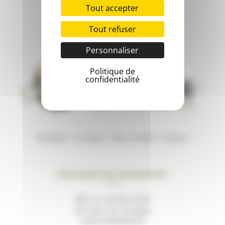
Tout accepter
Tout refuser
Personnaliser
Politique de
confidentialité
Boutique
–
A propos
–
Mon compte
–
Contact
Magasin de Bordeaux
489, av. du Marechal
de Lattre de Tassigny
33200 BORDEAUX