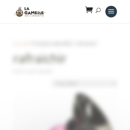
Panneau de gestion des cookies
Accueil
/ Produits identifiés “rafraichir”
rafraichir
Voici le seul résultat