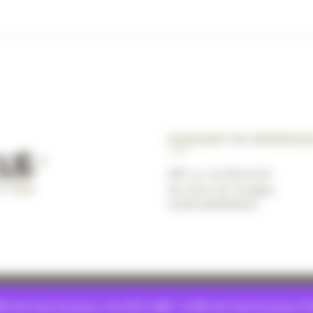
Magasin de Bordea
489, av. du Marechal
de Lattre de Tassigny
33200 BORDEAUX
ité
–
Conditions générales de
9€ de frais livraison. De 55€ à 88€ : 6.99€ de frais livraiso