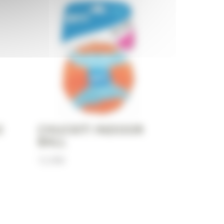
E
CHUCKIT! INDOOR
BALL
12,90
€