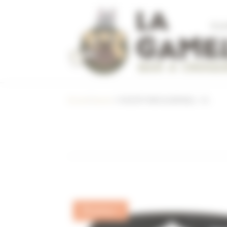
Panneau de gestion des cookies
À L
CON
Accueil
/
Jouets
/ CHUCKIT! MAX GLOW BALL – XL
Promo !