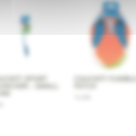
UCKIT! SPORT
CHUCKIT! FUMBL
UNCHER – SMALL
FETCH
14M
16,90
€
0
€