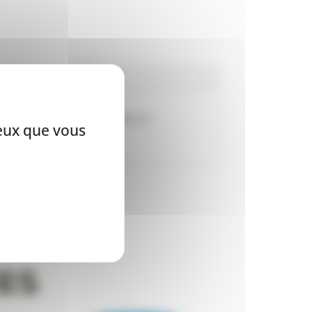
le soleil se couche. Balle en
ceux que vous
es