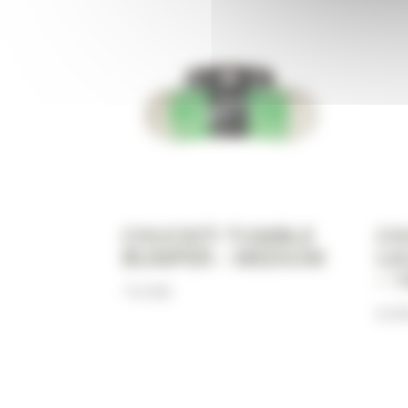
CHUCKIT! TUMBLE
CH
BUMPER – MEDIUM
LA
– 
19,90
€
8,9