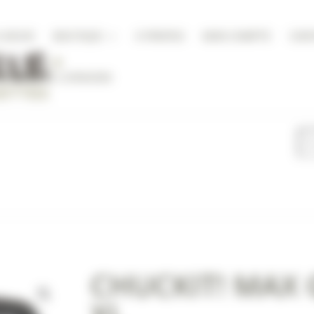
A NICHE
BOUTIQUE
À PROPOS
MON COMPTE
CON
DITIONS DE LIVRAISON
CHUCKIT! MAX 