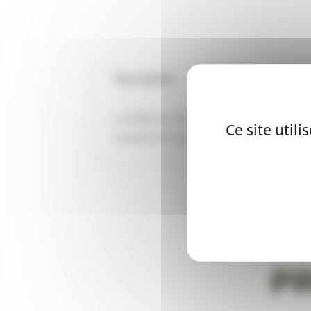
Description
Informations co
La balle en caoutchouc durable brille
Ce site util
caoutchouc grippable faite juste la bo
P