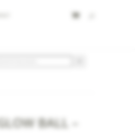
TACT
GLOW BALL –