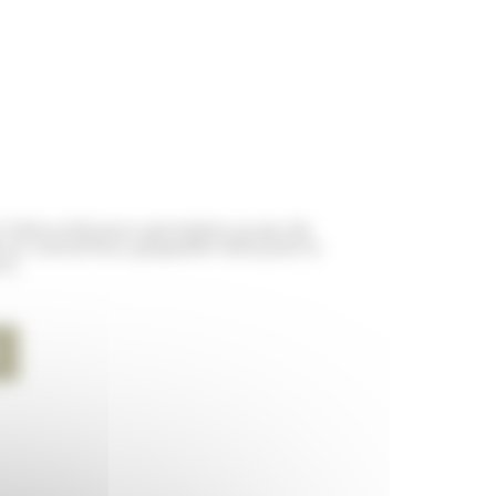
l
 l’obscurité pour permettre au jeu de
e en caoutchouc grippable faite juste la
€.
rs.