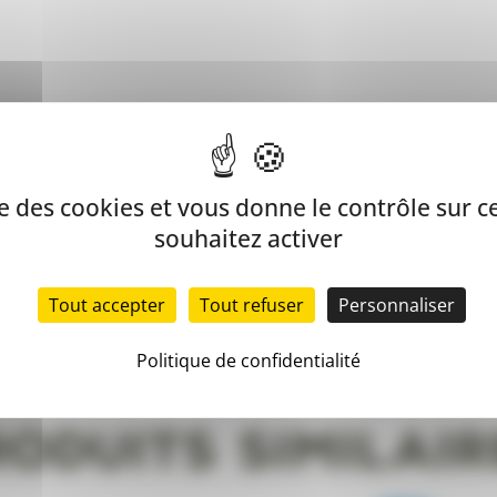
-
XL
mplémentaires
Avis (0)
 dans l’obscurité pour permettre au jeu de continuer lorsque 
ise des cookies et vous donne le contrôle sur 
nne taille à utiliser avec Chuckit! Lanceurs.
souhaitez activer
Tout accepter
Tout refuser
Personnaliser
Politique de confidentialité
roduits similair