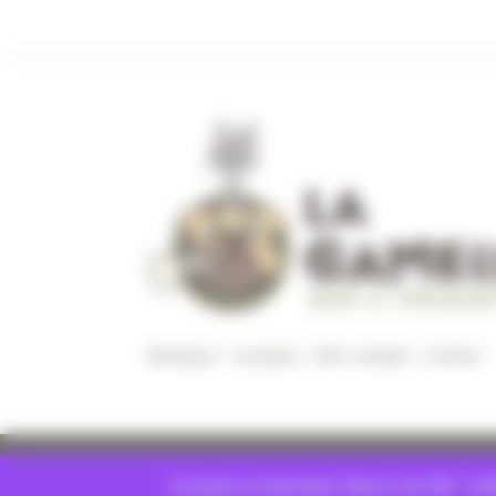
Boutique
–
A propos
–
Mon compte
–
Contact
Mentions légales
–
Politique de confidential
Livraison à domicile. Moins de 55€ : 8.9
ventes