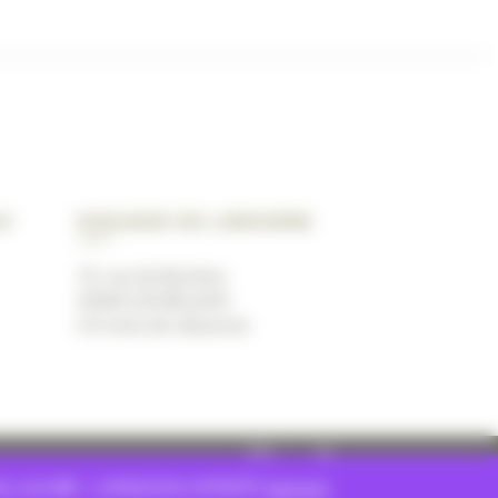
ux
Magasin de Libourne
19, rue de Bacchus
33500 LES BILLAUX
(10 mins de Libourne)
n Plus de 88€ : LIVRAISON OFFERTE
Ignorer