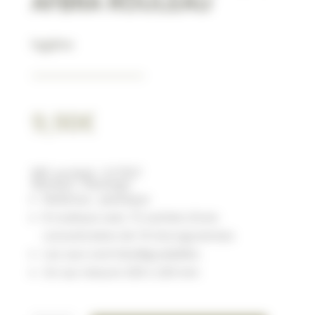
AFBRA ROULEAU
hygiène
9,90
€
Réf. produit :
517557
Marque : Flamingo
Matériau : plastique
8 rouleaux avec 15 sachets d’une
concentration de 10 microgrammes
Les sacs sont biodégradables
Un sac mesure 320 x 220 mm