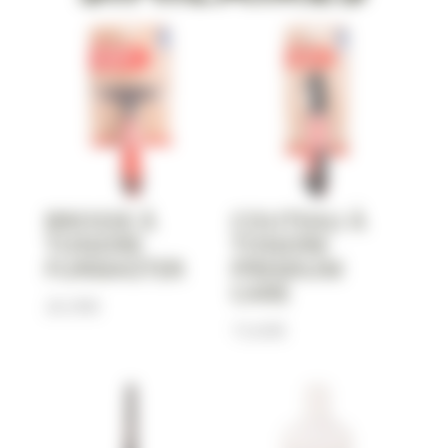
BROSSE À
COUTEAU À
TONDRE
TONDRE
FURMASTER
PREMIUM
CARE
26,90
€
13,60
€