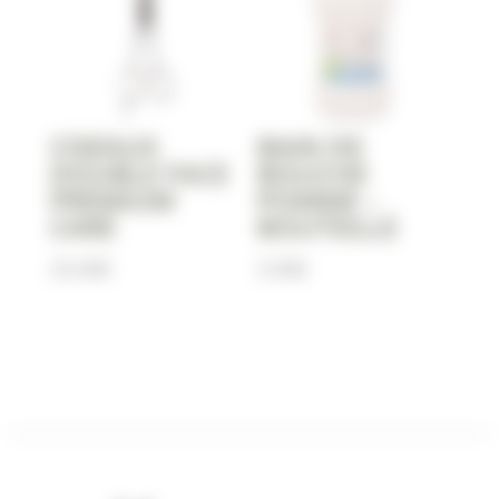
CISEAUX
BAIN DE
DOUBLE FACE
BOUCHE
PREMIUM
POMME –
CARE
BOUTEILLE
25,90
€
5,90
€