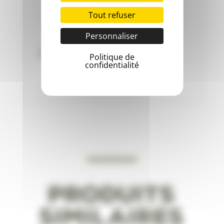
Genre:
Tous les deux
Tout refuser
Phase de la vie:
Tous les âges
Personnaliser
Utilisation
Extérieur
intérieure/extérieure:
Politique de
confidentialité
Au long de
Saison:
l'année
Produits
similaires