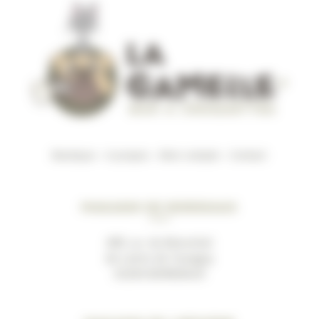
Boutique
–
A propos
–
Mon compte
–
Contact
Magasin de Bordeaux
489, av. du Marechal
de Lattre de Tassigny
33200 BORDEAUX