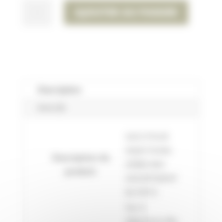
QUANTITÉ
AJOUTER AU PANIER
DE
SAC
À
DÉJECTIONS
BIO
AFBRA
Description
ROULEAU
Avis (0)
SACS POUR
DEJECTIONS
Description du
AFBRA BIO
produit:
ASSORTMENT
8x15PCS
Sac à
déjections Bio