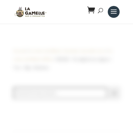
Panneau de gestion des cookies
Accueil
/
Le trésor de Médor ( friandise naturelle vrac )
/
Le
trésor de Médor (VRAC)
/ VEGGIE – Os végétal aux algues –
7cm – 28g – Bubimex