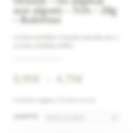
VEGGIE – Os végétal
aux algues – 7cm – 28g
– Bubimex
Le trésor de Médor ( friandise naturelle vrac )
|
Le trésor de Médor (VRAC)
Plage
0,95
€
–
4,75
€
de
prix :
0,95€
Friandises veggies, à l’unité ou en lot.
à
4,75€
QUANTITÉ