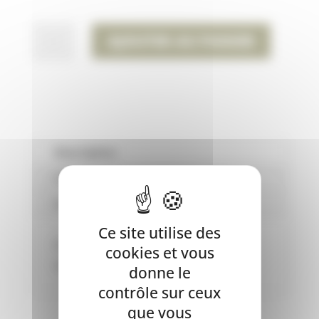
QUANTITÉ
AJOUTER AU PANIER
DE
VEGGIE
-
OS
VÉGÉTAL
AUX
Description
ALGUES
Informations complémentaires
-
Avis (0)
7CM
-
Ce site utilise des
Os végétal aux algues, friandises
28G
cookies et vous
veggies.
-
donne le
BUBIMEX
contrôle sur ceux
que vous