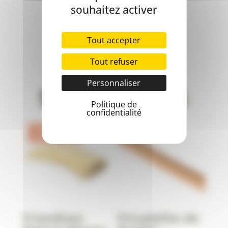
souhaitez activer
Tout accepter
Tout refuser
Produits
Personnaliser
similaires
Politique de
confidentialité
Promo !
Friandises
Fricadelles de