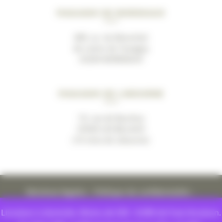
Magasin de Bordeaux
489, av. du Marechal
de Lattre de Tassigny
33200 BORDEAUX
Magasin de Libourne
19, rue de Bacchus
33500 LES BILLAUX
(10 mins de Libourne)
Mentions légales
–
Politique de confidentialité
–
Conditions générales de ventes
Livraison à domicile. Moins de 55€ : 8.99€ de frais livraison.