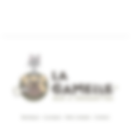
de
13,90€
prix :
à
0,90€
56,90€
à
4,50€
Boutique
–
A propos
–
Mon compte
–
Contact