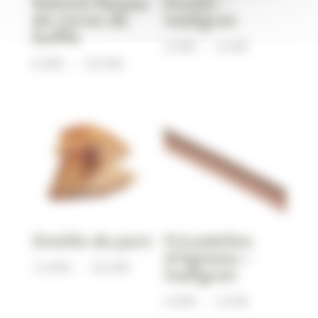
Nature Noyau
Poulet –
de corne de
Vadigran
buffle
Plage
0,90
€
–
4,50
€
Plage
6,90
€
–
34,50
€
de
de
prix :
prix :
0,90€
6,90€
à
à
4,50€
34,50€
Oreille de porc
Fricadelles
d’Agneau –
Plage
13,90
€
–
56,90
€
Vadigran
de
Plage
0,90
€
–
4,50
€
prix :