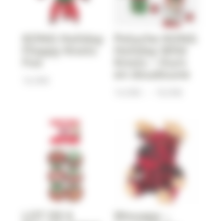
KONG Holiday
Peluche KONG
Floppy Knots
Holiday Wild
Fox
Knots – Ours
en doudoune
16,90
€
Plage
14,90
€
–
18,90
€
de
prix :
14,90€
à
18,90€
LOT DE 6
Wouapy –