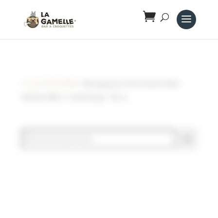
Panneau de gestion des cookies
Accueil
/
Noël 🎁🎅🎄
/ Wouapy Jouet Chien Peluche Noël
Hohoho Sifflet + Corde Rouge – 50 cm