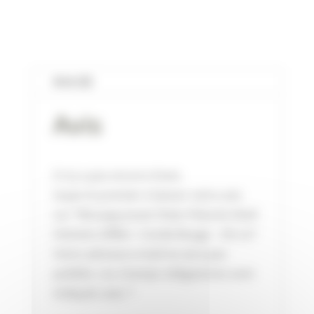
Avis (0)
Avis
Il n’y a pas encore d’avis.
Soyez le premier à laisser votre avis
sur “Wouapy Jouet Chien Peluche Noël
Hohoho Sifflet + Corde Rouge – 50 cm”
Votre adresse e-mail ne sera pas
publiée.
Les champs obligatoires sont
indiqués avec
*