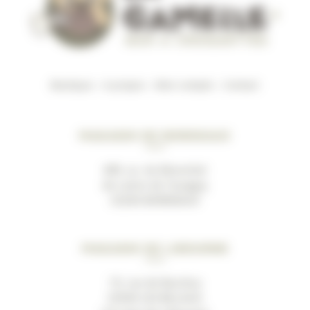
Boutique
–
A propos
–
Mon compte
–
Contact
Magasin de Bordeaux
489, av. du Marechal
de Lattre de Tassigny
33200 BORDEAUX
Magasin de Libourne
19, rue de Bacchus
33500 LES BILLAUX