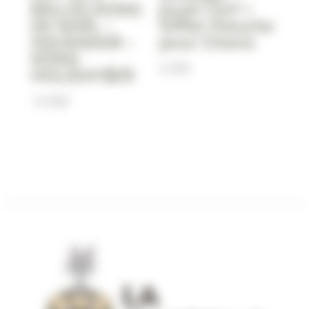
BALLES KONG
Jouet Cerf +
DE NOËL –
Sifflet Peluche
SQUEAKAIR –
pour Chiens
KONG
6,90
€
HOLIDAY🥎⚾️
14,90
€