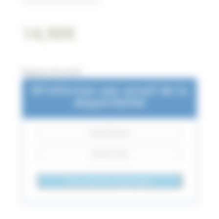
14,90
€
Rupture de stock
M'informer par email de la
disponibilité