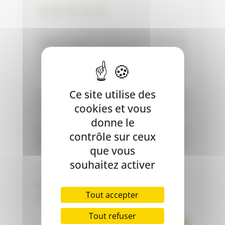
Ce site utilise des
cookies et vous
donne le
contrôle sur ceux
que vous
souhaitez activer
Enregistrer mon nom, mon e-mail
et mon site dans le navigateur pour
Tout accepter
mon prochain commentaire.
Tout refuser