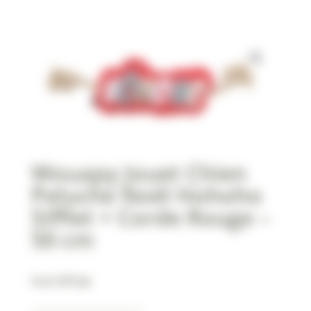
Wouapy Jouet Chien
Peluche Noël Hohoho
Sifflet + Corde Rouge –
50 cm
Noël 🎁🎅🎄